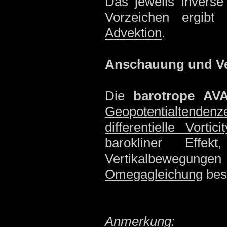
Das jeweils inverse
Vorzeichen ergibt
Advektion
.
Anschauung und V
Die
barotrope AV
Geopotentialtendenz
differentielle Vortici
barokliner Effe
Vertikalbewegun
Omegagleichung
bes
Anmerkung: