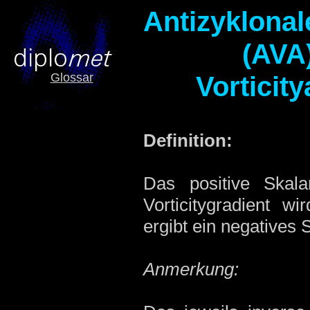
Antizyklonal
(AVA)
Glossar
Vorticit
Definition:
Das positive Skal
Vorticitygradient w
ergibt ein negatives
Anmerkung: