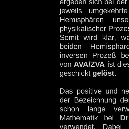
ergeben sich bei der 
jeweils umgekehrt
Hemisphären unser
physikalischer Proze
Somit wird klar, w
beiden Hemisphäre
inversen Prozeß b
von
AVA/ZVA
ist di
geschickt
gelöst
.
Das positive und n
der Bezeichnung der
schon lange verw
Mathematik bei
D
verwendet. Dabei 