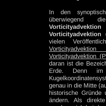
In den synoptisc
überwiegend 
Vorticityadvektion
Vorticityadvektion
(
vielen Veröffentl
Vorticityadvektio
Vorticityadvektion (
daran ist die Bezei
Erde. Denn im 
Kugelkoordinatens
genau in die Mitte (a
historische Gründe 
ändern. Als direkt