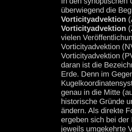
In den synoptischen
überwiegend die Begr
Vorticityadvektion
(
Vorticityadvektion
(
vielen Veröffentlichu
Vorticityadvektion (N
Vorticityadvektion (
daran ist die Bezeic
Erde. Denn im Gegen
Kugelkoordinatensys
genau in die Mitte (a
historische Gründe un
ändern. Als direkte 
ergeben sich bei der 
jeweils umgekehrte V