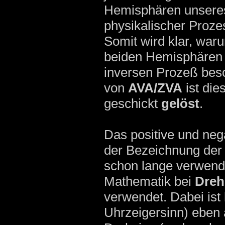
Hemisphären unseres 
physikalischer Proze
Somit wird klar, war
beiden Hemisphären p
inversen Prozeß bes
von
AVA/ZVA
ist die
geschickt
gelöst
.
Das positive und neg
der Bezeichnung der V
schon lange verwend
Mathematik bei
Dreh
verwendet. Dabei ist
Uhrzeigersinn) eben 