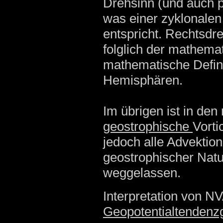
Drehsinn (und auch p
was einer zyklonalen
entspricht. Rechtsdr
folglich der mathema
mathematische Definit
Hemisphären.
Im übrigen ist in den
geostrophische
Vorti
jedoch alle Advektio
geostrophischer Natur
weggelassen.
Interpretation von N
Geopotentialtendenz