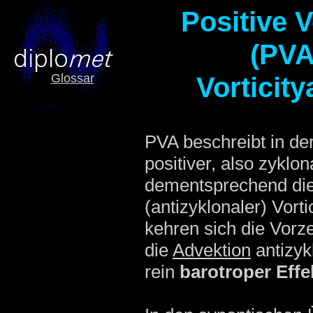
Positive V
(PVA
Glossar
Vorticit
PVA beschreibt in d
positiver, also zyklon
dementsprechend di
(antizyklonaler) Vort
kehren sich die Vorz
die
Advektion
antizykl
rein
barotroper Effe