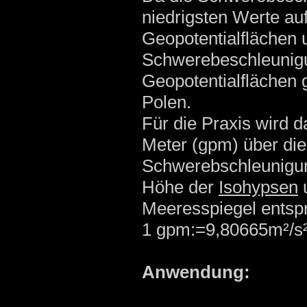
niedrigsten Werte au
Geopotentialflächen 
Schwerebeschleunigun
Geopotentialflächen 
Polen.
Für die Praxis wird d
Meter (gpm) über die
Schwerebschleunigung
Höhe der
Isohypsen
u
Meeresspiegel entspr
1 gpm:=9,80665m²/s
Anwendung: