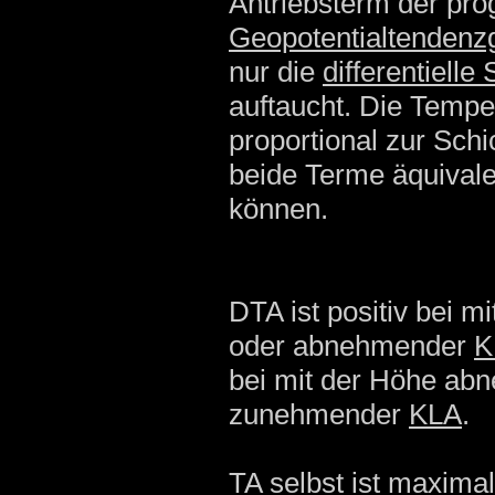
Antriebsterm der pro
Geopotentialtendenz
nur die
differentielle
auftaucht. Die Tempera
proportional zur Sch
beide Terme äquivale
können.
DTA ist positiv bei 
oder abnehmender
K
bei mit der Höhe a
zunehmender
KLA
.
TA
selbst ist maxima