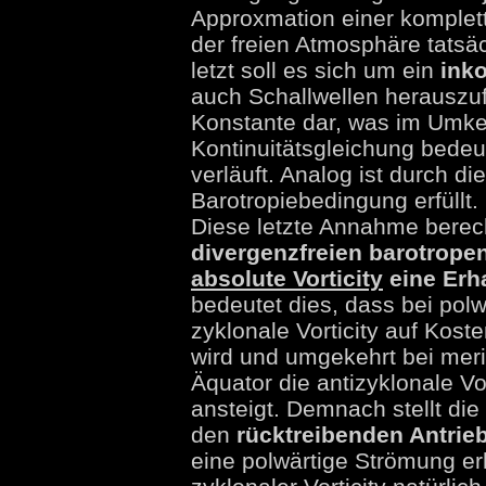
Approxmation einer komplet
der freien Atmosphäre tatsäch
letzt soll es sich um ein
ink
auch Schallwellen herauszufi
Konstante dar, was im Umke
Kontinuitätsgleichung bedeu
verläuft. Analog ist durch d
Barotropiebedingung erfüllt.
Diese letzte Annahme berec
divergenzfreien barotropen
absolute Vorticity
eine Erh
bedeutet dies, dass bei pol
zyklonale Vorticity auf Kost
wird und umgekehrt bei mer
Äquator die antizyklonale Vo
ansteigt. Demnach stellt die
den
rücktreibenden Antrie
eine polwärtige Strömung er