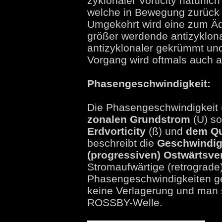
zyklonaler Vorticity natürli
welche in Bewegung zurück i
Umgekehrt wird eine zum Äq
größer werdende antizyklon
antizyklonaler gekrümmt un
Vorgang wird oftmals auch 
Phasengeschwindigkeit:
Die Phasengeschwindigkeit 
zonalen Grundstrom
(U) s
Erdvorticity
(ß) und
dem Qu
beschreibt die
Geschwindig
(progressiven) Ostwärtsv
Stromaufwärtige (retrograde
Phasengeschwindigkeiten gek
keine Verlagerung und man s
ROSSBY-Welle.