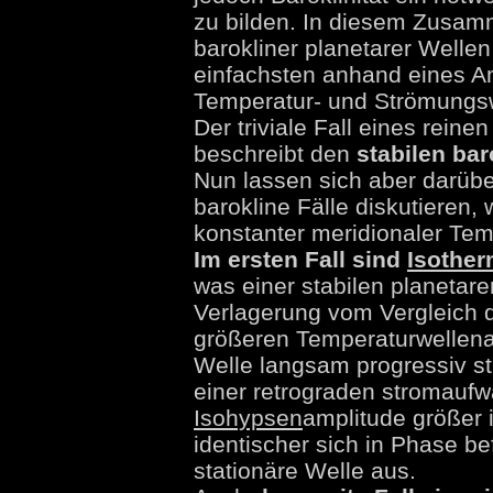
zu bilden. In diesem Zusamme
barokliner planetarer Well
einfachsten anhand eines A
Temperatur- und Strömungswe
Der triviale Fall eines rein
beschreibt den
stabilen ba
Nun lassen sich aber darüb
barokline Fälle diskutieren, 
konstanter meridionaler Te
Im ersten Fall sind
Isothe
was einer stabilen planetare
Verlagerung vom Vergleich d
größeren Temperaturwellenam
Welle langsam progressiv 
einer retrograden stromaufw
Isohypsen
amplitude größer i
identischer sich in Phase be
stationäre Welle aus.