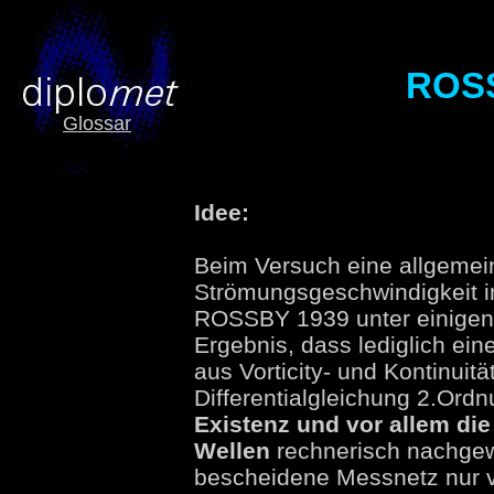
ROSS
Glossar
Idee:
Beim Versuch eine allgemei
Strömungsgeschwindigkeit i
ROSSBY 1939 unter einige
Ergebnis, dass lediglich ein
aus Vorticity- und Kontinu
Differentialgleichung 2.Ord
Existenz und vor allem di
Wellen
rechnerisch nachgewi
bescheidene Messnetz nur v