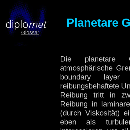
Planetare 
Glossar
Die planetare 
atmosphärische Gren
boundary layer
reibungsbehaftete Un
Reibung tritt in z
Reibung in laminar
(durch Viskosität) e
eben als turbule